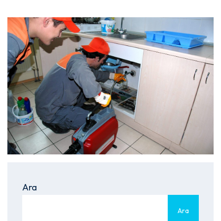
Ara
Ara