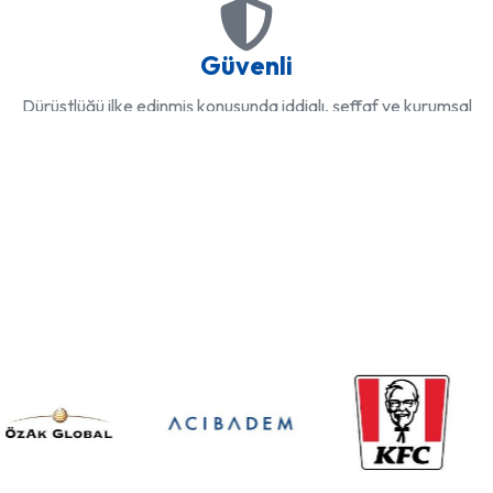
Güvenli
Dürüstlüğü ilke edinmiş konusunda iddialı, şeffaf ve kurumsal
yapısı ile SUKATES bir numara olmanın haklı gururunu yaşıyor.