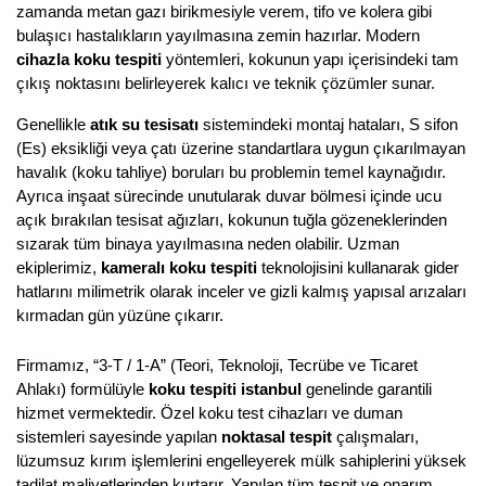
zamanda metan gazı birikmesiyle verem, tifo ve kolera gibi 
bulaşıcı hastalıkların yayılmasına zemin hazırlar. Modern 
cihazla koku tespiti
 yöntemleri, kokunun yapı içerisindeki tam 
çıkış noktasını belirleyerek kalıcı ve teknik çözümler sunar.
Genellikle 
atık su tesisatı
 sistemindeki montaj hataları, S sifon 
(Es) eksikliği veya çatı üzerine standartlara uygun çıkarılmayan 
havalık (koku tahliye) boruları bu problemin temel kaynağıdır. 
Ayrıca inşaat sürecinde unutularak duvar bölmesi içinde ucu 
açık bırakılan tesisat ağızları, kokunun tuğla gözeneklerinden 
sızarak tüm binaya yayılmasına neden olabilir. Uzman 
ekiplerimiz, 
kameralı koku tespiti
 teknolojisini kullanarak gider 
hatlarını milimetrik olarak inceler ve gizli kalmış yapısal arızaları 
kırmadan gün yüzüne çıkarır.
Firmamız, “3-T / 1-A” (Teori, Teknoloji, Tecrübe ve Ticaret 
Ahlakı) formülüyle 
koku tespiti istanbul
 genelinde garantili 
hizmet vermektedir. Özel koku test cihazları ve duman 
sistemleri sayesinde yapılan 
noktasal tespit
 çalışmaları, 
lüzumsuz kırım işlemlerini engelleyerek mülk sahiplerini yüksek 
tadilat maliyetlerinden kurtarır. Yapılan tüm tespit ve onarım 