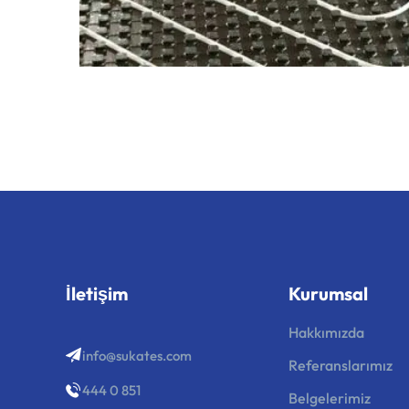
İletişim
Kurumsal
Hakkımızda
info@sukates.com
Referanslarımız
444 0 851
Belgelerimiz