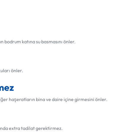
rın bodrum katına su basmasını önler.
uları önler.
rmez
iğer haşeratların bina ve daire içine girmesini önler.
tında extra tadilat gerektirmez.