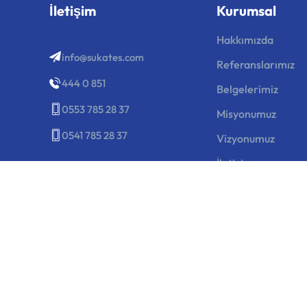
İletişim
Kurumsal
Hakkımızda
info@sukates.com
Referanslarımız
444 0 851
Belgelerimiz
0553 785 28 37
Misyonumuz
0541 785 28 37
Vizyonumuz
İletişim
Blog