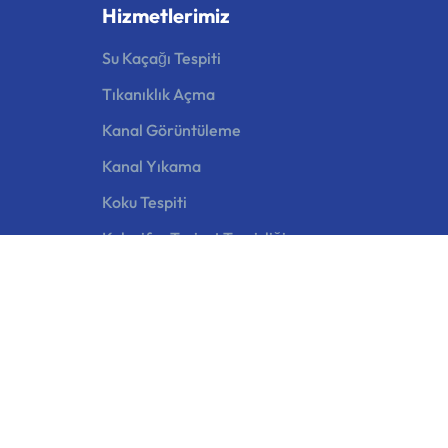
Hizmetlerimiz
Su Kaçağı Tespiti
Tıkanıklık Açma
Kanal Görüntüleme
Kanal Yıkama
Koku Tespiti
Kalorifer Tesisat Temizliği
Yağ Ayırıcı / Tutucu Temizliği
Tesisat Uygulamaları
Periyodik Bakım